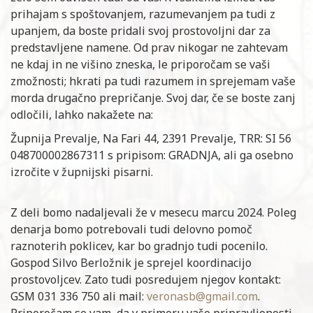
prihajam s spoštovanjem, razumevanjem pa tudi z
upanjem, da boste pridali svoj prostovoljni dar za
predstavljene namene. Od prav nikogar ne zahtevam
ne kdaj in ne višino zneska, le priporočam se vaši
zmožnosti; hkrati pa tudi razumem in sprejemam vaše
morda drugačno prepričanje. Svoj dar, če se boste zanj
odločili, lahko nakažete na:
Župnija Prevalje, Na Fari 44, 2391 Prevalje, TRR: SI 56
048700002867311 s pripisom: GRADNJA, ali ga osebno
izročite v župnijski pisarni.
Z deli bomo nadaljevali že v mesecu marcu 2024. Poleg
denarja bomo potrebovali tudi delovno pomoč
raznoterih poklicev, kar bo gradnjo tudi pocenilo.
Gospod Silvo Berložnik je sprejel koordinacijo
prostovoljcev. Zato tudi posredujem njegov kontakt:
GSM 031 336 750 ali mail:
veronasb@gmail.com
.