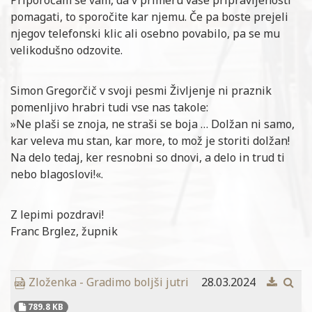
Priporočam se vam, da v primeru vaše pripravljenosti
pomagati, to sporočite kar njemu. Če pa boste prejeli
njegov telefonski klic ali osebno povabilo, pa se mu
velikodušno odzovite.
Simon Gregorčič v svoji pesmi Življenje ni praznik
pomenljivo hrabri tudi vse nas takole:
»Ne plaši se znoja, ne straši se boja … Dolžan ni samo,
kar veleva mu stan, kar more, to mož je storiti dolžan!
Na delo tedaj, ker resnobni so dnovi, a delo in trud ti
nebo blagoslovi!«.
Z lepimi pozdravi!
Franc Brglez, župnik
Zloženka - Gradimo boljši jutri
28.03.2024
789.8 KB