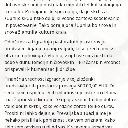
duhovniške omejenosti tako minulih let kot sedanjega
trenutka. Prihajamo do spoznanja, da je skrb za
župnijo skupinsko delo, ki vedno zahteva sodelovanje
in povezovanje. Tako porajajoča župnija bo znova in
znova žlahtnila kulturo kraja.
Odločitev za izgradnjo pastoralnih prostorov je
predvsem dejanje upanja v ljudi, ki so pred nami; v
obzorje njihovega življenja, v njihove možnosti, da
bodo v duhu temeljnih človeških – krščanskih vrednot
prispevali k humanizaciji družbe.
Finančna vrednost izgradnje v tej zloženki
predstavljenih prostorov presega 500.00,00 EUR. Do
sedaj smo uspeli urediti mladinski prostor in deloma
tudi župnijsko dvorano. Skupaj z vsemi ljudmi dobre
volje delim skrbi, kako vendarle zbrati toliko eurov.
Prositi ni lahko dejanje. Prevaljska situacija me je
nekako prisilila k ponižnosti, da vam priznam, kako
zelo sem odvisen tudi od vas. K vsakemu izmed vas