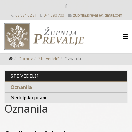
02 824 02 21
041 390 700
zupnija.prevalje@gmail.com
Domov
Ste vedeli?
Oznanila
STE VEDELI?
Oznanila
Nedeljsko pismo
Oznanila