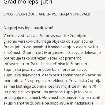
Gradimo lepši jutri
SPOŠTOVANI ŽUPLJANI IN VSI KRAJANI PREVALJ!
Najprej vas lepo pozdravim!
V nekaj vrsticah vas želim seznaniti z župnijsko
gradnjo versko-kulturnega objekta ob župnišču na
Prevaljah in vas povabiti k sodelovanju v okviru vaših
zmožnosti. Župnija je živ organizem. Za svoje delovanje
potrebuje tako ustrezen kader kot primerno
infrastrukturo. Pa to še zdaleč niso le župnik in
župnijska pisarna ter eden borni prostor za vse
župnijske dejavnosti. V tem oziru sodobnost nikakor ne
more biti več v spregi s preteklostjo. Prevaljska župnija
še ima lastnega župnika, čeprav mojih že minulih 70
let prepričljivo govori, da potrebe župnije in kraja
presegajo moje moči. Aktivnost posameznikov in raznih
skupin znotraj župnije pa dopolnjuje in nadgrajuje